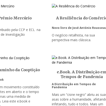
Prémio Mercúrio
A Resiliência do Comérci
Novo livro de José António Roussea
ribuido pela CCP e ECL na
a de Investigação
O negócio retalhista, na sua
perspectiva mais clássica.
aminho da Cooptição
e.Book. A Distribuição e
Tempos de Pandemia
ook
A Distribuição em Tempos de
um movimento constituído
Pandemia
ntes em aberto e o tempo
Mais um “cisne negro” abriu as sua
enas uma medida de
asas sobre a humanidade, afetand
 Leia este e.book e
infetando, tudo e todos. Mais um
o.