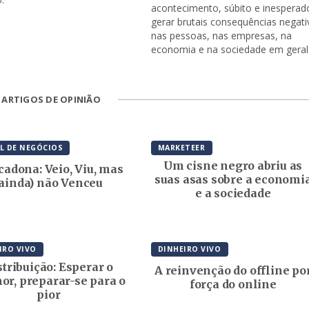
acontecimento, súbito e inesperad
gerar brutais consequências negati
nas pessoas, nas empresas, na
economia e na sociedade em geral
 ARTIGOS DE OPINIÃO
L DE NEGÓCIOS
MARKETEER
Um cisne negro abriu as
adona: Veio, Viu, mas
suas asas sobre a economi
(ainda) não Venceu
e a sociedade
IRO VIVO
DINHEIRO VIVO
stribuição: Esperar o
A reinvenção do offline po
or, preparar-se para o
força do online
pior