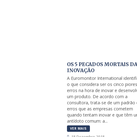
OS 5 PECADOS MORTAIS D
INOVAÇÃO
A Euromonitor International identif
o que considera ser os cinco piore
erros na hora de inovar e desenvol
um produto. De acordo com a
consultora, trata-se de um padrão
erros que as empresas cometem
quando tentam inovar e que têm 
antídoto comum: a...
VER MAIS
18 Dezembro 2018