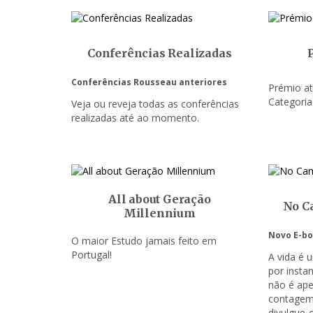
Conferências Realizadas
Conferências Rousseau anteriores
Prémio at
Categori
Veja ou reveja todas as conferências
realizadas até ao momento.
All about Geração
No C
Millennium
Novo E-b
O maior Estudo jamais feito em
Portugal!
A vida é 
por insta
não é ap
contagem.
divulgue-