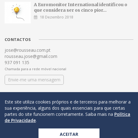
A Euromonitor International identificou o
que considera ser os cinco pior...
18 Dezembro 2018
CONTACTOS
jose@rousseau.com.pt
rousseau.jose@gmail.com
937 091 135
Chamada para a rede móvel nacional
Envie-me uma mensagem
Este site utiliza cookies próprios e de terceiros para melhorar a
sua experiência, alguns dos quais essenciais para que certas
partes do site funcionem corretamente. Saiba mais na
Política
de Privacidade
.
© COPYRIGHT 2016 José António Rousseau
Developed by
ACEITAR