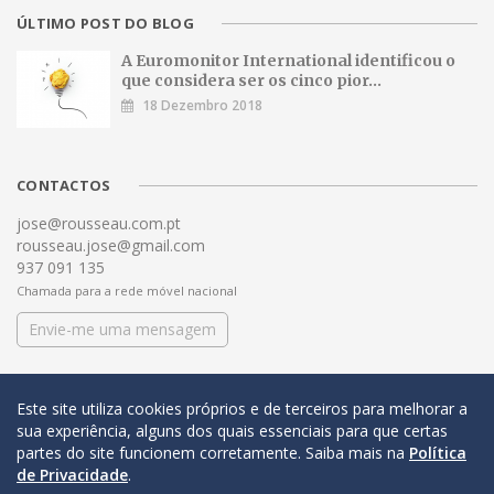
ÚLTIMO POST DO BLOG
A Euromonitor International identificou o
que considera ser os cinco pior...
18 Dezembro 2018
CONTACTOS
jose@rousseau.com.pt
rousseau.jose@gmail.com
937 091 135
Chamada para a rede móvel nacional
Envie-me uma mensagem
Este site utiliza cookies próprios e de terceiros para melhorar a
sua experiência, alguns dos quais essenciais para que certas
partes do site funcionem corretamente. Saiba mais na
Política
de Privacidade
.
© COPYRIGHT 2016 José António Rousseau