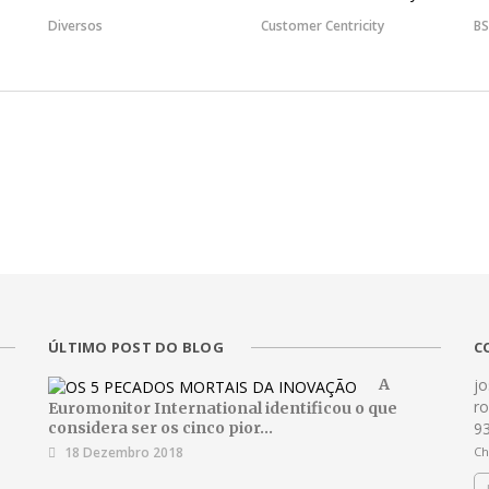
Diversos
Customer Centricity
BS
ÚLTIMO POST DO BLOG
C
A
j
r
Euromonitor International identificou o que
considera ser os cinco pior...
9
18 Dezembro 2018
Ch