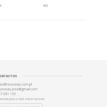
R
IBM
ONTACTOS
ose@rousseau.com.pt
ousseau.jose@gmail.com
37 091 135
amada para a rede móvel nacional