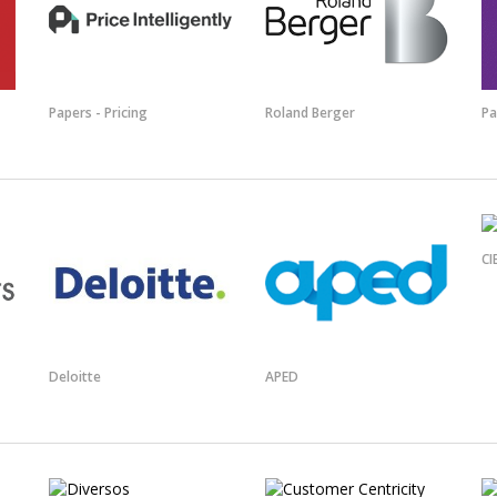
Papers - Pricing
Roland Berger
Pa
CI
Deloitte
APED