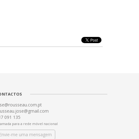
ONTACTOS
ose@rousseau.com.pt
ousseau.jose@gmail.com
37 091 135
amada para a rede móvel nacional
Envie-me uma mensagem