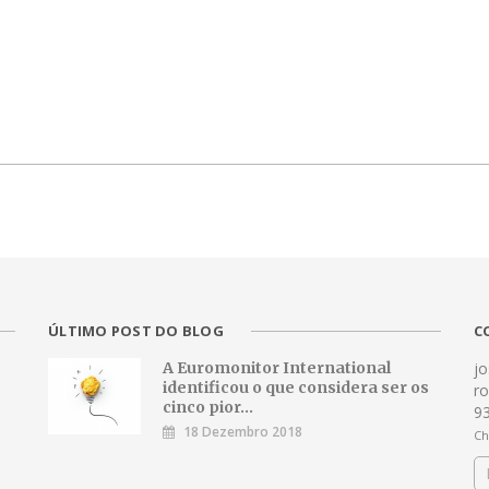
ÚLTIMO POST DO BLOG
C
A Euromonitor International
j
identificou o que considera ser os
r
cinco pior...
9
18 Dezembro 2018
Ch