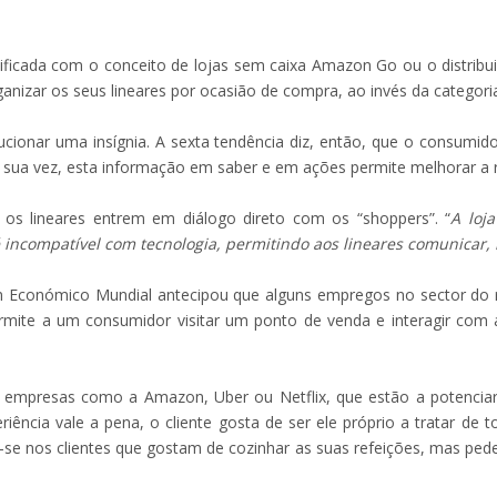
plificada com o conceito de lojas sem caixa Amazon Go ou o distrib
nizar os seus lineares por ocasião de compra, ao invés da categori
ucionar uma insígnia. A sexta tendência diz, então, que o consumi
r sua vez, esta informação em saber e em ações permite melhorar a
os lineares entrem em diálogo direto com os “shoppers”. “
A loj
incompatível com tecnologia, permitindo aos lineares comunicar, 
Fórum Económico Mundial antecipou que alguns empregos no sector do
permite a um consumidor visitar um ponto de venda e interagir co
por empresas como a Amazon, Uber ou Netflix, que estão a poten
riência vale a pena, o cliente gosta de ser ele próprio a tratar de
za-se nos clientes que gostam de cozinhar as suas refeições, mas ped