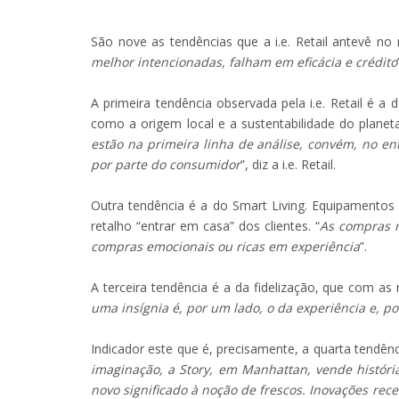
São nove as tendências que a i.e. Retail antevê n
melhor intencionadas, falham em eficácia e crédito
A primeira tendência observada pela i.e. Retail é a
como a origem local e a sustentabilidade do plane
estão na primeira linha de análise, convém, no e
por parte do consumidor
”, diz a i.e. Retail.
Outra tendência é a do Smart Living. Equipamento
retalho “entrar em casa” dos clientes. “
As compras 
compras emocionais ou ricas em experiência
”.
A terceira tendência é a da fidelização, que com as
uma insígnia é, por um lado, o da experiência e, p
Indicador este que é, precisamente, a quarta tendê
imaginação, a Story, em Manhattan, vende história
novo significado à noção de frescos. Inovações re