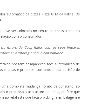
uidor automático de pizzas Pizza ATM da Paline. Os
a.
dor deve ser colocado no centro do ecossistema do
 relação com o consumidor.
a do futuro da Coop Italia, com os seus lineares
informar e interagir com o consumidor
”.
 retalho possam desaparecer, face à introdução de
m as marcas e produtos, tomando a sua decisão de
ciar uma completa mudança no ato de consumo, ao
 todo o processo. Caso assim não seja, prefere que
em ao retalhista que faça o picking, a embalagem e