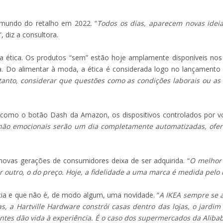
o mundo do retalho em 2022. “
Todos os dias, aparecem novas ideia
”, diz a consultora.
 da ética. Os produtos “sem” estão hoje amplamente disponíveis nos
ta. Do alimentar à moda, a ética é considerada logo no lançamento
ntanto, considerar que questões como as condições laborais ou a
s como o botão Dash da Amazon, os dispositivos controlados por
não emocionais serão um dia completamente automatizadas, ofe
 novas gerações de consumidores deixa de ser adquirida. “
O melhor 
or outro, o do preço. Hoje, a fidelidade a uma marca é medida pelo
ncia e que não é, de modo algum, uma novidade. “
A IKEA sempre se 
s, a Hartville Hardware constrói casas dentro das lojas, o jardi
centes dão vida à experiência. É o caso dos supermercados da Alib