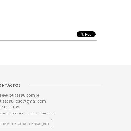
ONTACTOS
ose@rousseau.com.pt
ousseau.jose@gmail.com
37 091 135
amada para a rede móvel nacional
Envie-me uma mensagem