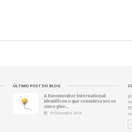
ÚLTIMO POST DO BLOG
C
A Euromonitor International
j
identificou o que considera ser os
r
cinco pior...
9
18 Dezembro 2018
Ch