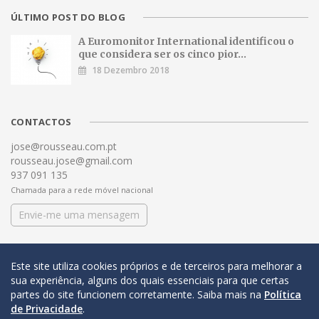
ÚLTIMO POST DO BLOG
A Euromonitor International identificou o
que considera ser os cinco pior...
18 Dezembro 2018
CONTACTOS
jose@rousseau.com.pt
rousseau.jose@gmail.com
937 091 135
Chamada para a rede móvel nacional
Envie-me uma mensagem
Este site utiliza cookies próprios e de terceiros para melhorar a
sua experiência, alguns dos quais essenciais para que certas
partes do site funcionem corretamente. Saiba mais na
Política
de Privacidade
.
© COPYRIGHT 2016 José António Rousseau